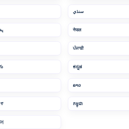
سنڌي
پخ
नेपाल
ਪੰਜਾਬੀ
గు
ಕನ್ನಡ
ລາວ
ርኛ
កម្ពុជា
어