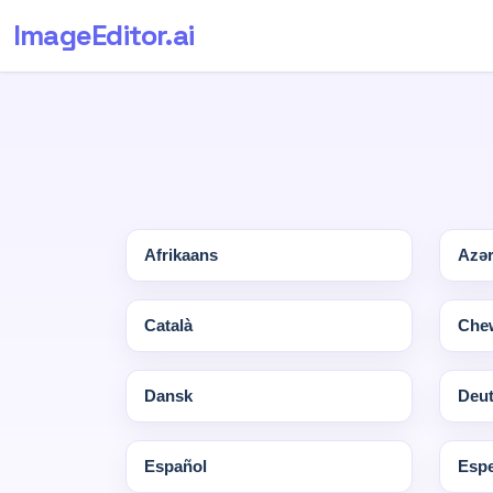
ImageEditor
.ai
Afrikaans
Azə
Català
Che
Dansk
Deu
Español
Espe