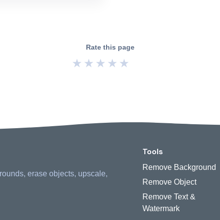
Rate this page
★
★
★
★
★
Tools
Remove Background
rounds, erase objects, upscale,
Remove Object
Remove Text &
Watermark