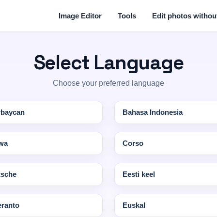
Image Editor
Tools
Edit photos without
Select Language
Choose your preferred language
rbaycan
Bahasa Indonesia
wa
Corso
tsche
Eesti keel
ranto
Euskal