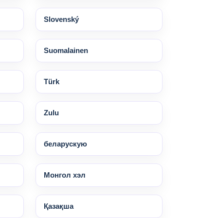
Slovenský
Suomalainen
Türk
Zulu
беларускую
Монгол хэл
Қазақша