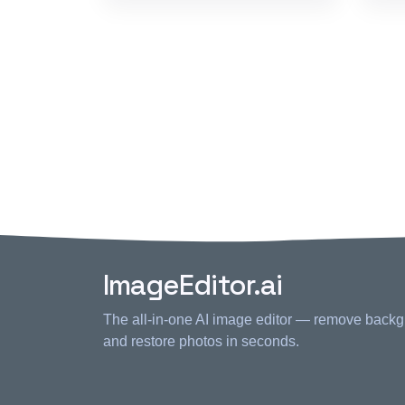
ImageEditor.ai
The all-in-one AI image editor — remove backg
and restore photos in seconds.