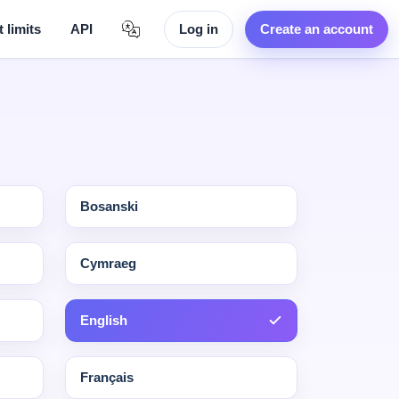
 limits
API
Log in
Create an account
Bosanski
Cymraeg
English
Français