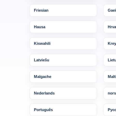
Friesian
Gaei
Hausa
Hrva
Kiswahili
Krey
Latviešu
Liet
Malgache
Malt
Nederlands
nors
Português
Pус