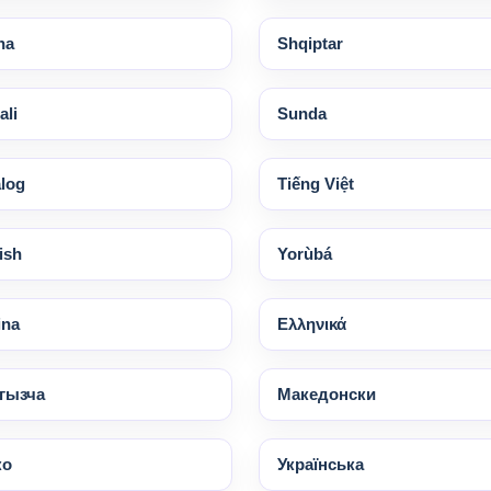
na
Shqiptar
li
Sunda
log
Tiếng Việt
ish
Yorùbá
ina
Ελληνικά
гызча
Македонски
ко
Українська