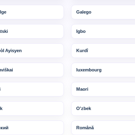
lge
Galego
tski
Igbo
òl Ayisyen
Kurdî
uviškai
luxembourg
i
Maori
k
O'zbek
ский
Română