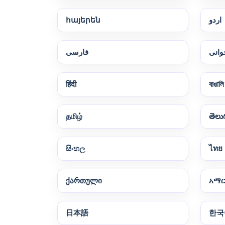
հայերեն
اردو
وانی
فارسی
हिंदी
বাঙালি
தமிழ்
తెలు
සිංහල
ไทย
ქართული
አማ
日本語
한국