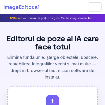
ImageEditor
.ai
NS6.com
— Domenii la prețuri de gros. Caută, înregistrează, făcut.
Editorul de poze al IA care
face totul
Elimină fundalurile, șterge obiectele, upscale,
restabilirea fotografiilor vechi și mai multe —
drept în browser-ul tău, niciun software de
instalat.