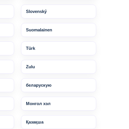
Slovenský
Suomalainen
Türk
Zulu
беларускую
Монгол хэл
Қазақша