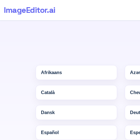
ImageEditor
.ai
Afrikaans
Azə
Català
Che
Dansk
Deu
Español
Espe