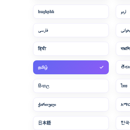
հայերեն
اردو
خوانی
فارسی
हिंदी
বাঙালি
தமிழ்
తెలు
සිංහල
ไทย
ქართული
አማ
日本語
한국