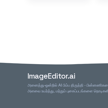
ImageEditor.ai
அனைத்து-ஒன்றில் AI பிம்ப திருத்தி - பின்னணிகள
அளவை உயர்த்து, மற்றும் புகைப்படங்களை நொடிகளில