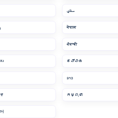
سنڌي
پ
नेपाल
ਪੰਜਾਬੀ
గు
ಕನ್ನಡ
ລາວ
ርኛ
កម្ពុជា
어