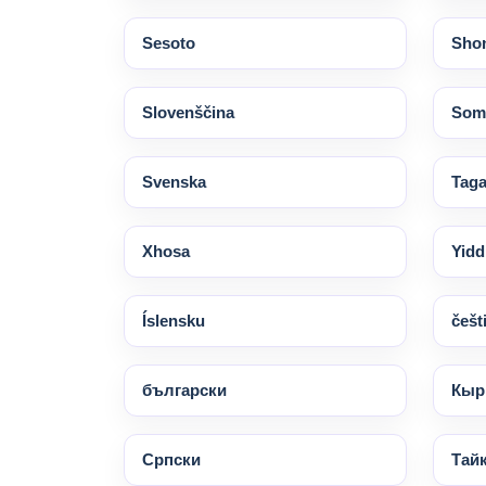
Sesoto
Sho
Slovenščina
Soma
Svenska
Taga
Xhosa
Yidd
Íslensku
češt
български
Кыр
Српски
Тай