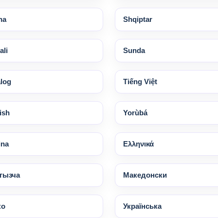
na
Shqiptar
li
Sunda
log
Tiếng Việt
ish
Yorùbá
ina
Ελληνικά
гызча
Македонски
ко
Українська