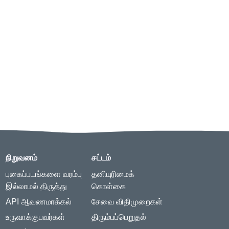
நிறுவனம்
சட்டம்
புகைப்படங்களை வரம்பு
தனியுரிமைக்
இல்லாமல் திருத்து
கொள்கை
API ஆவணமாக்கல்
சேவை விதிமுறைகள்
உருவாக்குபவர்கள்
திரும்பப்பெறுதல்