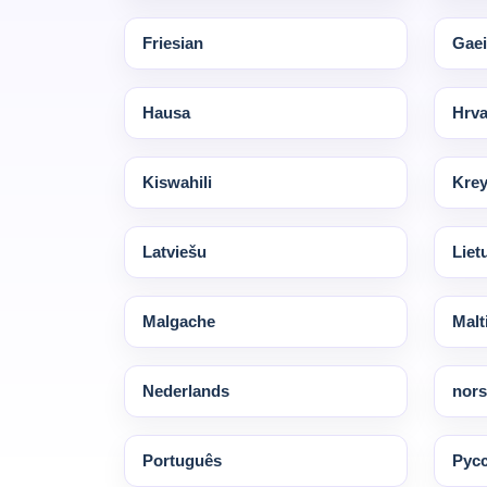
Friesian
Gaei
Hausa
Hrva
Kiswahili
Krey
Latviešu
Liet
Malgache
Malt
Nederlands
nors
Português
Pус