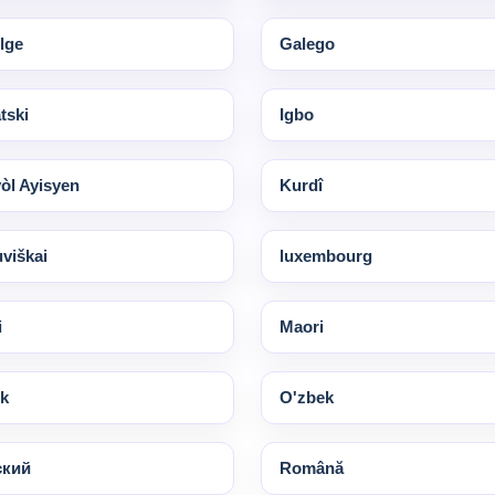
lge
Galego
tski
Igbo
òl Ayisyen
Kurdî
uviškai
luxembourg
i
Maori
k
O'zbek
ский
Română