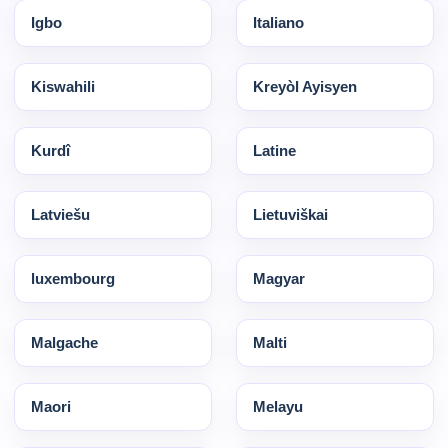
Igbo
Italiano
Kiswahili
Kreyòl Ayisyen
Kurdî
Latine
Latviešu
Lietuviškai
luxembourg
Magyar
Malgache
Malti
Maori
Melayu