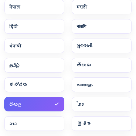
नेपाल
मराठी
हिंदी
বাঙালি
ਪੰਜਾਬੀ
ગુજરાતી
தமிழ்
తెలుగు
ಕನ್ನಡ
മലയാളം
සිංහල
ไทย
ລາວ
မြန်မာ