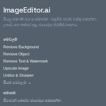
ImageEditor.ai
සියලු-එක AI රූප සංස්කාරක - පසුබිම් ඉවත්, වස්තු මකන්න,
උසස්, සහ තත්පර තුළ ඡායාරූප ප්රතිස්ථාපනය.
මෙවලම්
Remove Background
Remove Object
Remove Text & Watermark
Upscale Image
Unblur & Sharpen
සියළු මෙවලම් →
සමාගම
සීමාවන් තොරව ඡායාරූප සකසන්න