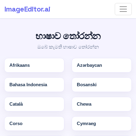
ImageEditor
.ai
භාෂාව තෝරන්න
ඔබේ කැමති භාෂාව තෝරන්න
Afrikaans
Azərbaycan
Bahasa Indonesia
Bosanski
Català
Chewa
Corso
Cymraeg