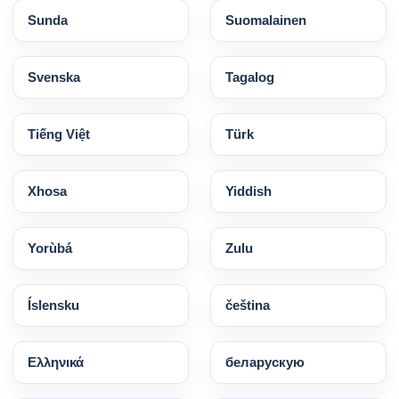
Sunda
Suomalainen
Svenska
Tagalog
Tiếng Việt
Türk
Xhosa
Yiddish
Yorùbá
Zulu
Íslensku
čeština
Ελληνικά
беларускую