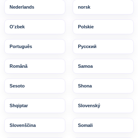
Nederlands
norsk
O'zbek
Polskie
Português
Pусский
Română
Samoa
Sesoto
Shona
Shqiptar
Slovenský
Slovenščina
Somali