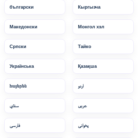
български
Кыргызча
Македонски
Монгол хэл
Српски
Тайко
Українська
Қазақша
հայերեն
اردو
عربى
سنڌي
پخوانی
فارسی