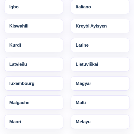
Igbo
Italiano
Kiswahili
Kreyòl Ayisyen
Kurdî
Latine
Latviešu
Lietuviškai
luxembourg
Magyar
Malgache
Malti
Maori
Melayu