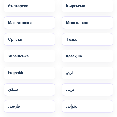
български
Кыргызча
Македонски
Монгол хэл
Српски
Тайко
Українська
Қазақша
հայերեն
اردو
عربى
سنڌي
پخوانی
فارسی