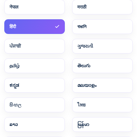
नेपाल
मराठी
हिंदी
বাঙালি
ਪੰਜਾਬੀ
ગુજરાતી
தமிழ்
తెలుగు
ಕನ್ನಡ
മലയാളം
සිංහල
ไทย
ລາວ
မြန်မာ