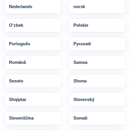
Nederlands
norsk
O'zbek
Polskie
Português
Pусский
Română
Samoa
Sesoto
Shona
Shqiptar
Slovenský
Slovenščina
Somali