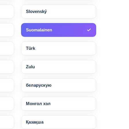
Slovenský
Suomalainen
Türk
Zulu
беларускую
Монгол хэл
Қазақша