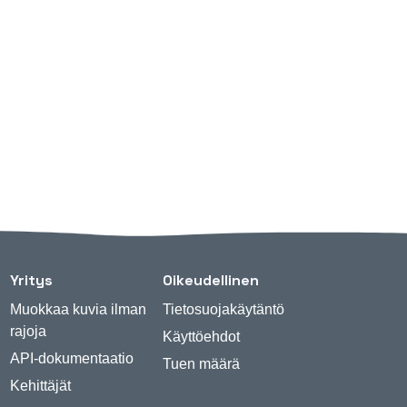
Yritys
Oikeudellinen
Muokkaa kuvia ilman
Tietosuojakäytäntö
rajoja
Käyttöehdot
API-dokumentaatio
Tuen määrä
Kehittäjät