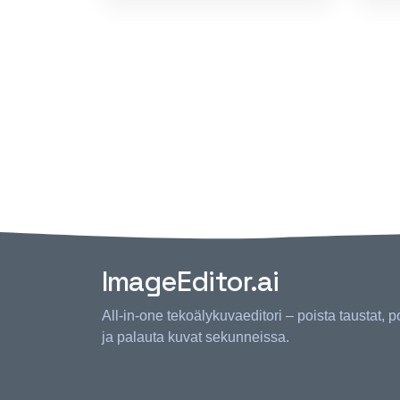
ImageEditor.ai
All-in-one tekoälykuvaeditori – poista taustat, p
ja palauta kuvat sekunneissa.