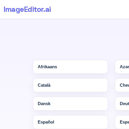
ImageEditor
.ai
Afrikaans
Azə
Català
Che
Dansk
Deu
Español
Espe