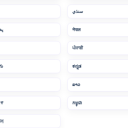
سنڌي
پخ
नेपाल
ਪੰਜਾਬੀ
గు
ಕನ್ನಡ
ລາວ
ርኛ
កម្ពុជា
어