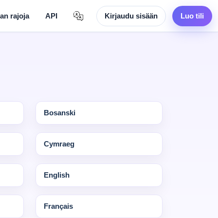
an rajoja
API
Kirjaudu sisään
Luo tili
Bosanski
Cymraeg
English
Français