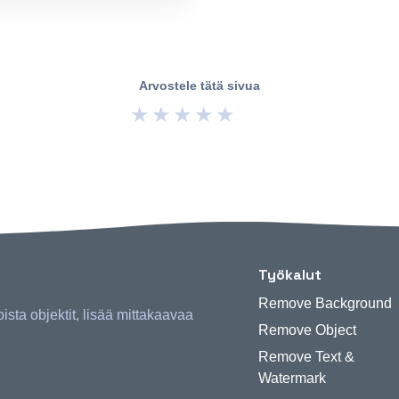
Arvostele tätä sivua
★
★
★
★
★
Työkalut
Remove Background
oista objektit, lisää mittakaavaa
Remove Object
Remove Text &
Watermark