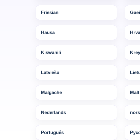
Friesian
Gaei
Hausa
Hrva
Kiswahili
Krey
Latviešu
Liet
Malgache
Malt
Nederlands
nors
Português
Pус