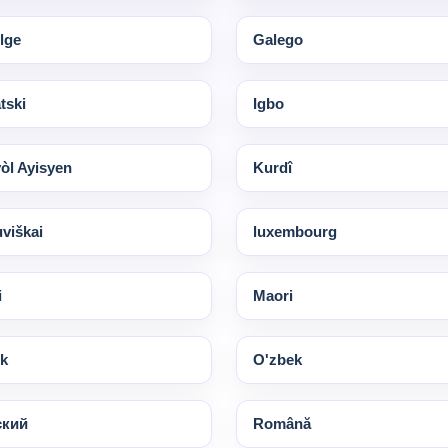
lge
Galego
tski
Igbo
òl Ayisyen
Kurdî
uviškai
luxembourg
i
Maori
k
O'zbek
ский
Română