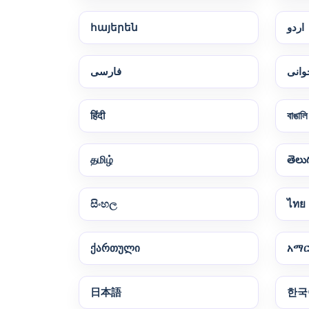
հայերեն
اردو
وانی
فارسی
हिंदी
বাঙালি
தமிழ்
తెలు
සිංහල
ไทย
ქართული
አማ
日本語
한국