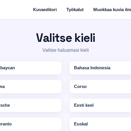
Kuvaeditori
Työkalut
Muokkaa kuvia ilm
Valitse kieli
Valitse haluamasi kieli
rbaycan
Bahasa Indonesia
wa
Corso
tsche
Eesti keel
ranto
Euskal