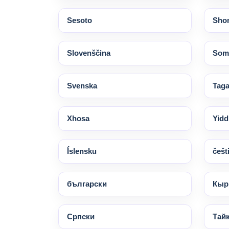
Sesoto
Sho
Slovenščina
Soma
Svenska
Taga
Xhosa
Yidd
Íslensku
češt
български
Кыр
Српски
Тай