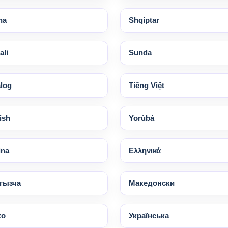
na
Shqiptar
li
Sunda
log
Tiếng Việt
ish
Yorùbá
ina
Ελληνικά
гызча
Македонски
ко
Українська