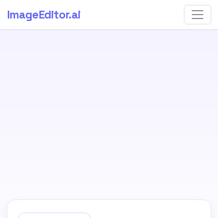
ImageEditor
.ai