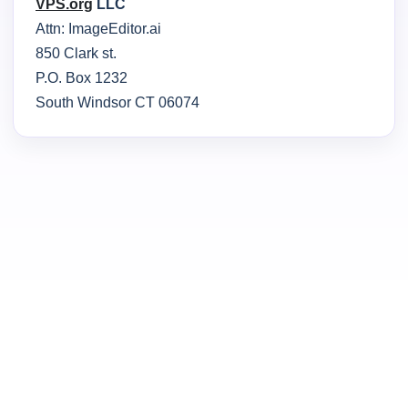
VPS.org
LLC
Attn: ImageEditor.ai
850 Clark st.
P.O. Box 1232
South Windsor CT 06074