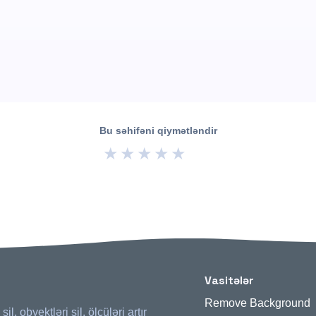
Bu səhifəni qiymətləndir
★
★
★
★
★
Vasitələr
Remove Background
l, obyektləri sil, ölçüləri artır