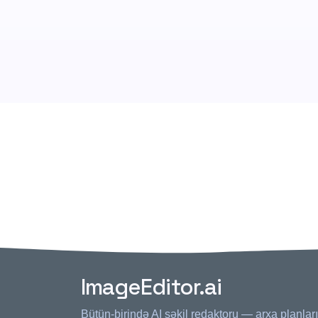
ImageEditor.ai
Bütün-birində AI şəkil redaktoru — arxa planları si