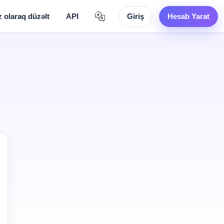
 olaraq düzəlt
API
Giriş
Hesab Yarat