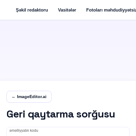
Şəkil redaktoru
Vasitələr
Fotoları məhdudiyyətsiz
← ImageEditor.ai
Geri qaytarma sorğusu
əməlliyyatın kodu