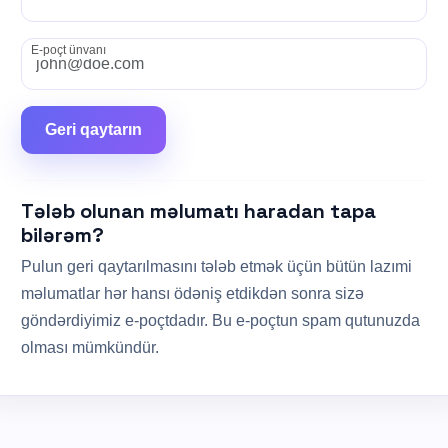
E-poçt ünvanı
Geri qaytarın
Tələb olunan məlumatı haradan tapa
bilərəm?
Pulun geri qaytarılmasını tələb etmək üçün bütün lazımi
məlumatlar hər hansı ödəniş etdikdən sonra sizə
göndərdiyimiz e-poçtdadır. Bu e-poçtun spam qutunuzda
olması mümkündür.